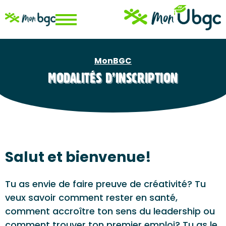
Aller
au
contenu
principal
MonBGC
Fil
MODALITÉS D’INSCRIPTION
d'Ariane
Salut et bienvenue!
Tu as envie de faire preuve de créativité? Tu
veux savoir comment rester en santé,
comment accroître ton sens du leadership ou
comment trouver ton premier emploi? Tu as le